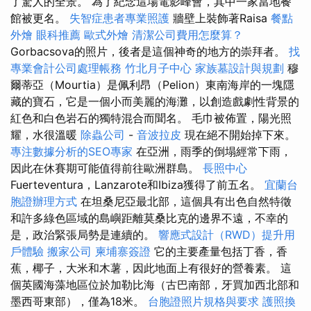
了驚人的全景。 為了紀念這場電影峰會，其中一家當地餐
館被更名。
失智症患者專業照護
牆壁上裝飾著Raisa
餐點
外燴
眼科推薦
歐式外燴
清潔公司費用怎麼算？
Gorbacsova的照片，後者是這個神奇的地方的崇拜者。
找
專業會計公司處理帳務
竹北月子中心
家族墓設計與規劃
穆
爾蒂亞（Mourtia）是佩利昂（Pelion）東南海岸的一塊隱
藏的寶石，它是一個小而美麗的海灘，以創造戲劇性背景的
紅色和白色岩石的獨特混合而聞名。 毛巾被佈置，陽光照
耀，水很溫暖
除蟲公司
-
音波拉皮
現在絕不開始掉下來。
專注數據分析的SEO專家
在亞洲，雨季的倒塌經常下雨，
因此在休賽期可能值得前往歐洲群島。
長照中心
Fuerteventura，Lanzarote和Ibiza獲得了前五名。
宜蘭台
胞證辦理方式
在坦桑尼亞最北部，這個具有出色自然特徵
和許多綠色區域的島嶼距離莫桑比克的邊界不遠，不幸的
是，政治緊張局勢是連續的。
響應式設計（RWD）提升用
戶體驗
搬家公司
柬埔寨簽證
它的主要產量包括丁香，香
蕉，椰子，大米和木薯，因此地面上有很好的營養素。 這
個英國海藻地區位於加勒比海（古巴南部，牙買加西北部和
墨西哥東部），僅為18米。
台胞證照片規格與要求
護照換