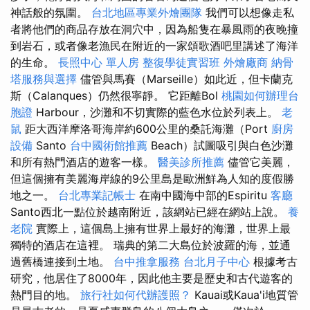
神話般的氛圍。
台北地區專業外燴團隊
我們可以想像走私
者將他們的商品存放在洞穴中，因為船隻在暴風雨的夜晚撞
到岩石，或者像老漁民在附近的一家頌歌酒吧里講述了海洋
的生命。
長照中心 單人房
整復學徒實習班
外燴廠商
納骨
塔服務與選擇
儘管與馬賽（Marseille）如此近，但卡蘭克
斯（Calanques）仍然很寧靜。 它距離Bol
桃園如何辦理台
胞證
Harbour，沙灘和不切實際的藍色水位於列表上。
老
鼠
距大西洋摩洛哥海岸約600公里的桑託海灘（Port
廚房
設備
Santo
台中國術館推薦
Beach）試圖吸引與白色沙灘
和所有熱門酒店的遊客一樣。
醫美診所推薦
儘管它美麗，
但這個擁有美麗海岸線的9公里島是歐洲鮮為人知的度假勝
地之一。
台北專業記帳士
在南中國海中部的Espiritu
客廳
Santo西北一點位於越南附近，該網站已經在網站上說。
養
老院
實際上，這個島上擁有世界上最好的海灘，世界上最
獨特的酒店在這裡。 瑞典的第二大島位於波羅的海，並通
過舊橋連接到土地。
台中推拿服務
台北月子中心
根據考古
研究，他居住了8000年，因此他主要是歷史和古代遊客的
熱門目的地。
旅行社如何代辦護照？
Kauai或Kaua'i地質管