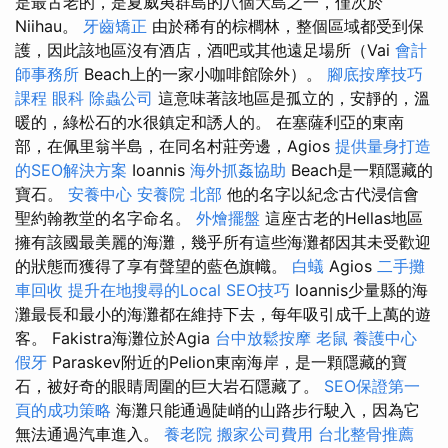
是最古老的，是夏威夷群島的八個大島之一，僅次於
Niihau。
牙齒矯正
由於稀有的棕櫚林，整個區域都受到保
護，因此該地區沒有酒店，酒吧或其他遠足場所（Vai
會計
師事務所
Beach上的一家小咖啡館除外）。
腳底按摩技巧
課程
眼科
除蟲公司
這意味著該地區是孤立的，安靜的，溫
暖的，綠松石的水很鎮定和誘人的。 在塞薩利亞的東南
部，在佩里翁半島，在同名村莊旁邊，Agios
提供量身打造
的SEO解決方案
Ioannis
海外抓姦協助
Beach是一顆隱藏的
寶石。
安養中心
安養院 北部
他的名字以紀念古代浸信會
聖約翰教堂的名字命名。
外燴擺盤
這座古老的Hellas地區
擁有該國最美麗的海灘，幾乎所有這些海灘都因其未受歡迎
的狀態而獲得了享有聲望的藍色旗幟。
白蟻
Agios
二手攤
車回收
提升在地搜尋的Local SEO技巧
Ioannis少量縣的海
灘最長和最小的海灘都在維持下去，每年吸引成千上萬的遊
客。 Fakistra海灘位於Agia
台中放鬆按摩
老鼠
養護中心
假牙
Paraskev附近的Pelion東南海岸，是一顆隱藏的寶
石，被好奇的眼睛周圍的巨大岩石隱藏了。
SEO保證第一
頁的成功策略
海灘只能通過陡峭的山路步行駛入，因為它
無法通過汽車進入。
養老院
搬家公司費用
台北整骨推薦