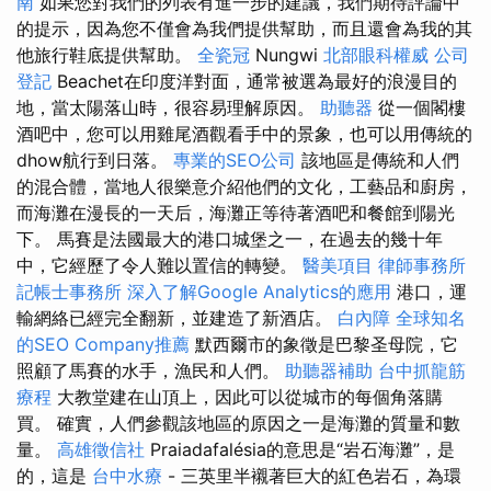
南
如果您對我們的列表有進一步的建議，我們期待評論中
的提示，因為您不僅會為我們提供幫助，而且還會為我的其
他旅行鞋底提供幫助。
全瓷冠
Nungwi
北部眼科權威
公司
登記
Beachet在印度洋對面，通常被選為最好的浪漫目的
地，當太陽落山時，很容易理解原因。
助聽器
從一個閣樓
酒吧中，您可以用雞尾酒觀看手中的景象，也可以用傳統的
dhow航行到日落。
專業的SEO公司
該地區是傳統和人們
的混合體，當地人很樂意介紹他們的文化，工藝品和廚房，
而海灘在漫長的一天后，海灘正等待著酒吧和餐館到陽光
下。 馬賽是法國最大的港口城堡之一，在過去的幾十年
中，它經歷了令人難以置信的轉變。
醫美項目
律師事務所
記帳士事務所
深入了解Google Analytics的應用
港口，運
輸網絡已經完全翻新，並建造了新酒店。
白內障
全球知名
的SEO Company推薦
默西爾市的象徵是巴黎圣母院，它
照顧了馬賽的水手，漁民和人們。
助聽器補助
台中抓龍筋
療程
大教堂建在山頂上，因此可以從城市的每個角落購
買。 確實，人們參觀該地區的原因之一是海灘的質量和數
量。
高雄徵信社
Praiadafalésia的意思是“岩石海灘”，是
的，這是
台中水療
- 三英里半襯著巨大的紅色岩石，為環