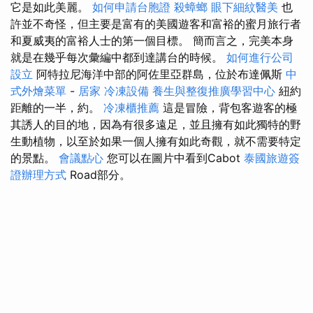
它是如此美麗。
如何申請台胞證
殺蟑螂
眼下細紋醫美
也
許並不奇怪，但主要是富有的美國遊客和富裕的蜜月旅行者
和夏威夷的富裕人士的第一個目標。 簡而言之，完美本身
就是在幾乎每次彙編中都到達講台的時候。
如何進行公司
設立
阿特拉尼海洋中部的阿佐里亞群島，位於布達佩斯
中
式外燴菜單
-
居家
冷凍設備
養生與整復推廣學習中心
紐約
距離的一半，約。
冷凍櫃推薦
這是冒險，背包客遊客的極
其誘人的目的地，因為有很多遠足，並且擁有如此獨特的野
生動植物，以至於如果一個人擁有如此奇觀，就不需要特定
的景點。
會議點心
您可以在圖片中看到Cabot
泰國旅遊簽
證辦理方式
Road部分。