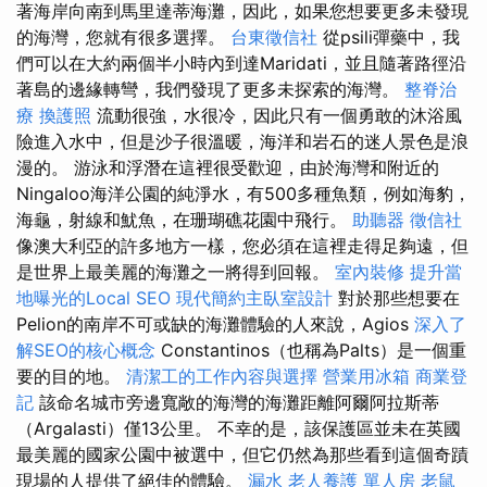
著海岸向南到馬里達蒂海灘，因此，如果您想要更多未發現
的海灣，您就有很多選擇。
台東徵信社
從psili彈藥中，我
們可以在大約兩個半小時內到達Maridati，並且隨著路徑沿
著島的邊緣轉彎，我們發現了更多未探索的海灣。
整脊治
療
換護照
流動很強，水很冷，因此只有一個勇敢的沐浴風
險進入水中，但是沙子很溫暖，海洋和岩石的迷人景色是浪
漫的。 游泳和浮潛在這裡很受歡迎，由於海灣和附近的
Ningaloo海洋公園的純淨水，有500多種魚類，例如海豹，
海龜，射線和魷魚，在珊瑚礁花園中飛行。
助聽器
徵信社
像澳大利亞的許多地方一樣，您必須在這裡走得足夠遠，但
是世界上最美麗的海灘之一將得到回報。
室內裝修
提升當
地曝光的Local SEO
現代簡約主臥室設計
對於那些想要在
Pelion的南岸不可或缺的海灘體驗的人來說，Agios
深入了
解SEO的核心概念
Constantinos（也稱為Palts）是一個重
要的目的地。
清潔工的工作內容與選擇
營業用冰箱
商業登
記
該命名城市旁邊寬敞的海灣的海灘距離阿爾阿拉斯蒂
（Argalasti）僅13公里。 不幸的是，該保護區並未在英國
最美麗的國家公園中被選中，但它仍然為那些看到這個奇蹟
現場的人提供了絕佳的體驗。
漏水
老人養護 單人房
老鼠