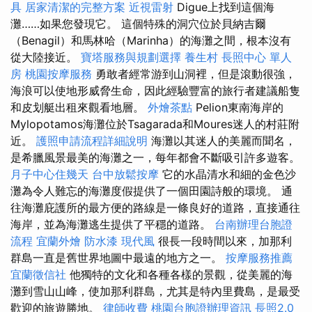
具
居家清潔的完整方案
近視雷射
Digue上找到這個海
灘……如果您發現它。 這個特殊的洞穴位於貝納吉爾
（Benagil）和馬林哈（Marinha）的海灘之間，根本沒有
從大陸接近。
寶塔服務與規劃選擇
養生村
長照中心 單人
房
桃園按摩服務
勇敢者經常游到山洞裡，但是滾動很強，
海浪可以使地形威脅生命，因此經驗豐富的旅行者建議船隻
和皮划艇出租來觀看地層。
外燴茶點
Pelion東南海岸的
Mylopotamos海灘位於Tsagarada和Moures迷人的村莊附
近。
護照申請流程詳細說明
海灘以其迷人的美麗而聞名，
是希臘風景最美的海灘之一，每年都會不斷吸引許多遊客。
月子中心住幾天
台中放鬆按摩
它的水晶清水和細的金色沙
灘為令人難忘的海灘度假提供了一個田園詩般的環境。 通
往海灘庇護所的最方便的路線是一條良好的道路，直接通往
海岸，並為海灘逃生提供了平穩的道路。
台南辦理台胞證
流程
宜蘭外燴
防水漆
現代風
很長一段時間以來，加那利
群島一直是舊世界地圖中最遠的地方之一。
按摩服務推薦
宜蘭徵信社
他獨特的文化和各種各樣的景觀，從美麗的海
灘到雪山山峰，使加那利群島，尤其是特內里費島，是最受
歡迎的旅遊勝地。
律師收費
桃園台胞證辦理資訊
長照2.0