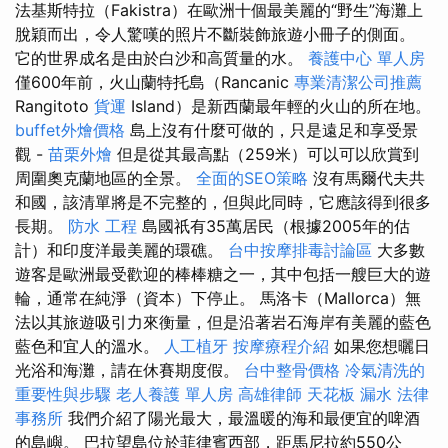
法基斯特拉（Fakistra）在歐洲十個最美麗的“野生”海灘上
脫穎而出，令人驚嘆的照片不斷裝飾旅遊小冊子的側面。
它的世界成名是由於白沙和高質量的水。
養護中心 單人房
僅600年前，火山蘭特托島（Rancanic
專業清潔公司推薦
Rangitoto
貨運
Island）是新西蘭最年輕的火山的所在地。
buffet外燴價格
島上沒有什麼可做的，只是遠足和享受景
觀 -
苗栗外燴
但是從其最高點（259米）可以可以欣賞到
周圍奧克蘭地區的全景。
全面的SEO策略
沒有馬爾代夫共
和國，該清單將是不完整的，但與此同時，它應該得到很多
長期。
防水 工程
島國祇有35萬居民（根據2005年的估
計）和印度洋最美麗的環礁。
台中按摩排毒討論區
大多數
遊客是歐洲最受歡迎的棒棒糖之一，其中包括一艘巨大的遊
輪，通常在純淨（資本）下停止。 馬洛卡（Mallorca）無
法以其旅遊吸引力來衡量，但是沿著岩石海岸有美麗的藍色
藍色和宜人的溫水。
人工植牙
按摩療程介紹
如果您想曬日
光浴和海灘，請在休賽期度假。
台中整骨價格
冷氣清洗的
重要性與步驟
老人養護 單人房
高雄律師
天花板 漏水
法律
事務所
我們介紹了陽光最大，最溫暖的海和最便宜的啤酒
的島嶼。 巴拉望島位於菲律賓西部，距馬尼拉約550公