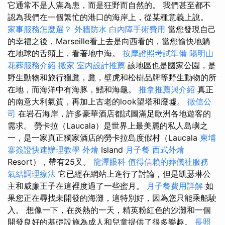
它通常不是人滿為患，而是狂野而自然的。 我們甚至都不
認為我們在一個繁忙的港口的海岸上，從某種意義上說。
家事服務怎麼選？
外牆防水
白內障手術費用
當您發現自己
的幸福之後，Marseille看上去是向西看的，當您愉快地躺
在地球的舌頭上，看著地中海。
按摩證照考試準備
陽明山
花葬服務介紹
搬家
室內設計推薦
該地區也是國家公園，是
野生動物和旅行獵鷹，鷹，壁虎和松樹品牌等野生動物的所
在地，而海洋中有海豚，鰭和海龜。
推拿推薦與介紹
真正
的南意大利氣質，再加上古老的look望塔和廢墟。
徵信公
司
在岩石海岸，許多豪華酒店都試圖滿足歐洲各地遊客的
需求。 勞卡拉（Laucala）是世界上最美麗的私人島嶼之
一，是一家真正獨家酒店的勞卡拉島度假村（Laucala
柬埔
寨簽證快速辦理教學
外燴
Island
月子餐
西式外燴
Resort），帶有25叉。
龍潭眼科
值得信賴的葬儀社服務
氣結調理療法
它已經在網站上進行了討論，但是凱瑟琳公
主和威廉王子在這裡度過了一些蜜月。
月子餐費用詳解
如
果您正在尋找未開發的海灘，這特別好，因為您只能乘船駛
入。 想像一下，在炎熱的一天，精英粉紅色的沙灘和一個
開發良好的基礎設施為成人和兒童提供了很多樂趣。
長照