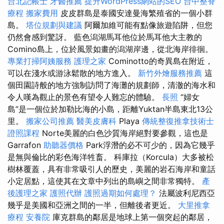
台北記帳士
牙醫推薦
提升WordPress網站的SEO
台中整脊
療程
搬家費用
皮皮群島是泰國安達曼海繁殖省的一個小群
島。
塔位規劃與建議
阿爾加維可能有點像旅遊陷阱，但您
仍然會感到驚訝。 藍色潟湖馬耳他位於馬耳他大主教的
Comino島上，位於風景如畫的潟湖岸邊，從北海岸徘徊。
專業打掃阿姨服務
護理之家
Cominotto的奇異島在附近，
可以在淺水或游泳鬆散的地方進入。
新竹外燴服務推薦
這
個田園詩般的地方強制訪問了海灘的規劃師，清澈的海水和
令人嘆為觀止的景色有望令人難忘的體驗。
長照
“婦女
島”是一個位於加勒比海的小島，距離Yuktan半島東北13公
里。
搬家公司推薦
醫美皮膚科
Playa
傳統整復推拿技術士
證照課程
Norte美麗的白色沙質海岸絕對要參觀，這也是
Garrafon
助聽器價格
Park浮潛的必不可少的，因為它幾乎
是無與倫比的彩色海洋牲畜。 科庫拉（Korcula）大多被松
樹林覆蓋，具有非常吸引人的歷史，美麗的岩石海岸和童話
小定居點，這使其在文章中列出的島嶼之間非常獨特。
產
後護理之家
護照代辦
護照過期如何處理？
法屬波利尼西亞
幾乎是美國和亞洲之間的一半，但離後者更近。
大里推拿
療程
安養院
庫克群島的鄰居是地球上第一個突起的鄰居，