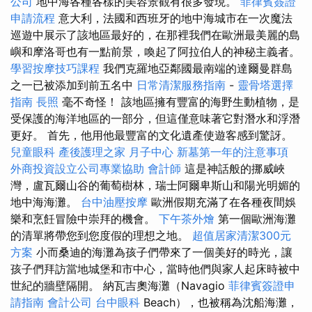
公司
地中海各種各樣的美容景觀有很多發現。
菲律賓簽證
申請流程
意大利，法國和西班牙的地中海城市在一次魔法
巡遊中展示了該地區最好的，在那裡我們在歐洲最美麗的島
嶼和摩洛哥也有一點前景，喚起了阿拉伯人的神秘主義者。
學習按摩技巧課程
我們克羅地亞鄰國最南端的達爾曼群島
之一已被添加到前五名中
日常清潔服務指南
-
靈骨塔選擇
指南
長照
毫不奇怪！ 該地區擁有豐富的海野生動植物，是
受保護的海洋地區的一部分，但這僅意味著它對潛水和浮潛
更好。 首先，他用他最豐富的文化遺產使遊客感到驚訝。
兒童眼科
產後護理之家 月子中心
新墓第一年的注意事項
外商投資設立公司專業協助
會計師
這是神話般的挪威峽
灣，盧瓦爾山谷的葡萄樹林，瑞士阿爾卑斯山和陽光明媚的
地中海海灘。
台中油壓按摩
歐洲假期充滿了在各種夜間娛
樂和烹飪冒險中崇拜的機會。
下午茶外燴
第一個歐洲海灘
的清單將帶您到您度假的理想之地。
超值居家清潔300元
方案
小而桑迪的海灘為孩子們帶來了一個美好的時光，讓
孩子們拜訪當地城堡和市中心，當時他們與家人起床時被中
世紀的牆壁隔開。 納瓦吉奧海灘（Navagio
菲律賓簽證申
請指南
會計公司
台中眼科
Beach），也被稱為沈船海灘，