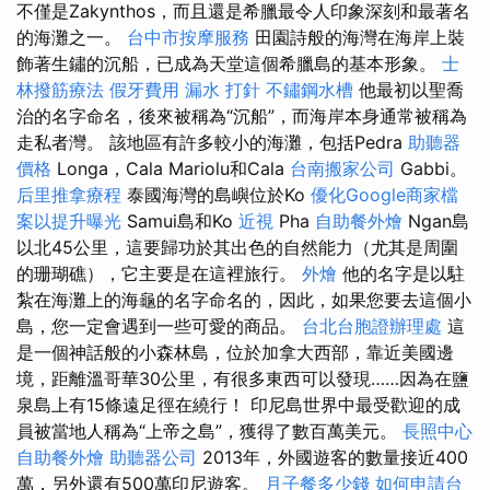
不僅是Zakynthos，而且還是希臘最令人印象深刻和最著名
的海灘之一。
台中市按摩服務
田園詩般的海灣在海岸上裝
飾著生鏽的沉船，已成為天堂這個希臘島的基本形象。
士
林撥筋療法
假牙費用
漏水 打針
不鏽鋼水槽
他最初以聖喬
治的名字命名，後來被稱為“沉船”，而海岸本身通常被稱為
走私者灣。 該地區有許多較小的海灘，包括Pedra
助聽器
價格
Longa，Cala Mariolu和Cala
台南搬家公司
Gabbi。
后里推拿療程
泰國海灣的島嶼位於Ko
優化Google商家檔
案以提升曝光
Samui島和Ko
近視
Pha
自助餐外燴
Ngan島
以北45公里，這要歸功於其出色的自然能力（尤其是周圍
的珊瑚礁），它主要是在這裡旅行。
外燴
他的名字是以駐
紮在海灘上的海龜的名字命名的，因此，如果您要去這個小
島，您一定會遇到一些可愛的商品。
台北台胞證辦理處
這
是一個神話般的小森林島，位於加拿大西部，靠近美國邊
境，距離溫哥華30公里，有很多東西可以發現……因為在鹽
泉島上有15條遠足徑在繞行！ 印尼島世界中最受歡迎的成
員被當地人稱為“上帝之島”，獲得了數百萬美元。
長照中心
自助餐外燴
助聽器公司
2013年，外國遊客的數量接近400
萬，另外還有500萬印尼遊客。
月子餐多少錢
如何申請台