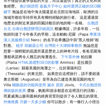
市不僅提供夏季放鬆的天堂，而且還提供了真正的文化和美
食經歷。
會計師證照
嘉義月子中心
如何選擇正確的SEO關
鍵字
無論是在地中海太陽還是在北部沿海地區，歐洲的沿
海城市都在等待所有具有獨特經驗的旅行者。 這是通過當
地歷史的附近來源的田園詩般目的地的唯一名稱。
台胞證
台北
台南台胞證辦理詳細資訊
根據傳說，許多年前，一位
牧師到達了今年春天的早期，這名帕帕·尼羅（Papa
專業清
潔人員服務介紹
Nero）的名字在希臘語中與“黑人牧師”相
對應。
植牙
助聽器公司
台灣前十大律師事務所
無論您是
想要一個輕鬆的庇護所還是歷史上的神奇片段，爸爸尼羅海
灘都承諾將令人難忘的海灘逃生。
下午茶外燴
柏拉圖
（Platia
HTML基礎對SEO的影響
Ammos）是拉麗莎
（Larisa）縣最美麗的海灘之一，位於塞薩利亞
（Thessalia）的東北部。 如果您在這裡旅行，請不要錯過
奧古斯都（Augustus）皇帝為自己建造美麗花園的地方
Villa
輔聽器的功能與使用
漏水 原因
Jovis。
卡式台胞證與
傳統版的差異
槳板，帆船和游泳都是在這裡流行的活動，
而夏威夷山脈和叢林的經典背景則提供了令人難忘的環境。
外燴推薦
月嫂一天多少錢
你可以散步；有一條行人小徑沿