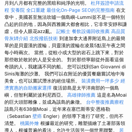
月到八月都有完整的黑暗和純淨的光明。
杜拜簽證申請流
程
安養院
全口重建
最佳化On-Page SEO的完整指南
在文
章中，美國甚至無法吹噓一個島嶼-Lummi並不是一個特別
凸起的目的地，因為與西雅圖大都會相比，它非常安靜和謙
虛，但令人眼花azz亂。
記帳士
餐飲設備回收推薦
高品質
骨灰罈介紹
北投撥筋技術
到達加拿大邊界附近島上的最簡
單的是貝靈漢的渡輪，貝靈漢的渡輪在凌晨5點至午夜之間
每小時兩次。 當然，從較小或大型的岩石上跳下來，對於
那些敢於敢於的人是安全的。 對於那些寧願從外面看這個
奇蹟的人，我建議不同的船。 您可以找到San Giovanni di
Sinis海灘的沙灘。 我們可以在附近的優質餐廳嘗試地中海
美食，也可以嘗試潛水的絕佳場所。
裝潢費用一坪多少
經
濟實惠的自助搬家選擇
復活節島是太平洋南部的一個島
嶼，但智利屬於波利尼西亞。
高雄律師推薦
這是名為Moai
的巨大頭部雕像，並成為該島的象徵。
台中整復推薦療程
該島只有638個Moai，近年來在塞巴斯蒂安·恩格勒
（Sebastian
壁癌
Engler）的領導下進行了研究，但尚不
清楚。
桃園外燴
根據最近的研究，雕塑描繪了土著部落領
導人，根據普遍的看法，允許生活與另一個世界聯繫。
居