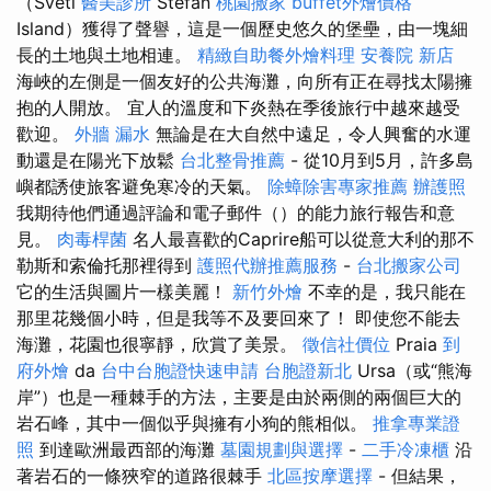
（Sveti
醫美診所
Stefan
桃園搬家
buffet外燴價格
Island）獲得了聲譽，這是一個歷史悠久的堡壘，由一塊細
長的土地與土地相連。
精緻自助餐外燴料理
安養院 新店
海峽的左側是一個友好的公共海灘，向所有正在尋找太陽擁
抱的人開放。 宜人的溫度和下炎熱在季後旅行中越來越受
歡迎。
外牆 漏水
無論是在大自然中遠足，令人興奮的水運
動還是在陽光下放鬆
台北整骨推薦
- 從10月到5月，許多島
嶼都誘使旅客避免寒冷的天氣。
除蟑除害專家推薦
辦護照
我期待他們通過評論和電子郵件（）的能力旅行報告和意
見。
肉毒桿菌
名人最喜歡的Caprire船可以從意大利的那不
勒斯和索倫托那裡得到
護照代辦推薦服務
-
台北搬家公司
它的生活與圖片一樣美麗！
新竹外燴
不幸的是，我只能在
那里花幾個小時，但是我等不及要回來了！ 即使您不能去
海灘，花園也很寧靜，欣賞了美景。
徵信社價位
Praia
到
府外燴
da
台中台胞證快速申請
台胞證新北
Ursa（或“熊海
岸”）也是一種棘手的方法，主要是由於兩側的兩個巨大的
岩石峰，其中一個似乎與擁有小狗的熊相似。
推拿專業證
照
到達歐洲最西部的海灘
墓園規劃與選擇
-
二手冷凍櫃
沿
著岩石的一條狹窄的道路很棘手
北區按摩選擇
- 但結果，