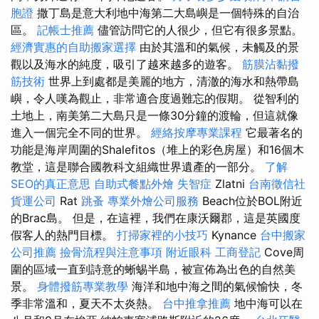
胞證
撒丁島是意大利地中海第二大島嶼是一個特殊的自治
區。
記帳士推薦
儘管訪問它的人很少，但它有很多景點。
經濟實惠的自助搬家選擇
由於其溫和的氣候，未觸及的景
觀以及海水的純度，吸引了越來越多的遊客。
筋膜沾黏撥
筋技術
世界上到處都是美麗的地方，清澈的海水和熱帶島
嶼，令人嘆為觀止，非常適合度過難忘的假期。 從智利的
土地上，南美第二大島只是一條30分鐘的渡輪，但這就像
進入一個完全不同的世界。
經絡按摩專業課程
它最著名的
功能是海岸周圍的Shalefitos（堆上的彩色房屋）和16個木
教堂，這是聯合國教科文組織世界遺產的一部分。
了解
SEO的真正意思
自助式餐點外燴
失智症
Zlatni
台南徵信社
貨運公司
Rat
跳蚤
專業外燴公司服務
Beach位於BOL附近
的Brac島。 但是，在這裡，我們在康沃爾郡，這是英國度
假客人的熱門目標。
打掃家裡的小技巧
Kynance
台中搬家
公司推薦
撿骨流程與注意事項
附近眼科
工商登記
Cove周
圍的區域一直到詩意的蜥蜴半島，被宣佈為出色的自然美
景。
身體撥筋專業教學
海洋和地中海之間的氣候愉快，冬
季非常溫和，夏天不太炎熱。
台中推拿推薦
地中海可以在