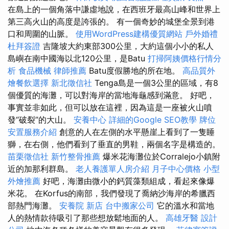
在島上的一個角落中謙虛地說，在西班牙最高山峰和世界上
第三高火山的高度是誇張的。 有一個奇妙的城堡全景到港
口和周圍的山脈。
使用WordPress建構優質網站
戶外婚禮
杜拜簽證
吉隆坡大約東部300公里，大約這個小小的私人
島嶼在南中國海以北120公里，是Batu
打掃阿姨價格行情分
析
食品機械
律師推薦
Batu度假勝地的所在地。
高品質外
燴餐飲選擇
新北徵信社
Tenga島是一個3公里的區域，有8
個優質的海灘，可以對海岸的當地海龜感到滿意。 好吧，
事實並非如此，但可以放在這裡，因為這是一座被火山噴
發“破裂”的大山。
安養中心
詳細的Google SEO教學
牌位
安置服務介紹
創意的人在左側的水平懸崖上看到了一隻睡
獅，在右側，他們看到了垂直的男鞋，兩個名字是構造的。
苗栗徵信社
新竹整骨推薦
爆米花海灘位於Corralejo小鎮附
近的加那利群島。
老人養護單人房介紹
月子中心價格
小型
外燴推薦
好吧，海灘由微小的鈣質藻類組成，看起來像爆
米花。 在Korfus的南部，我們發現了喬納沙海岸的希臘西
部熱門海灘。
安養院 新店
台中搬家公司
它的溫水和當地
人的熱情款待吸引了那些想放鬆地面的人。
高雄牙醫
設計