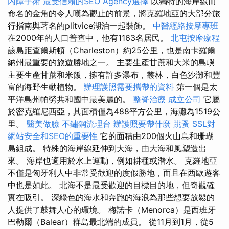
內障手術
最受信賴的SEO Agency選擇
以獨特的海岸線而
命名的金角的令人嘆為觀止的前景，將克羅地亞的大部分旅
行指南與著名的plitvice湖泊一起裝飾。
中醫經絡按摩專班
在2000年的人口普查中，他有1163名居民。
北屯按摩療程
該島距查爾斯頓（Charleston）約25公里，也是南卡羅爾
納州最重要的旅遊勝地之一。 主要生產甘蔗和大米的島嶼
主要生產甘蔗和米飯，擁有許多瀑布，叢林，白色沙灘和豐
富的海野生動植物。
辦理護照需要攜帶的資料
第一個是太
平洋島州帕勞共和國中最美麗的。
整脊治療
成立公司
它屬
於密克羅尼西亞，其面積僅為488平方公里，海灘為1519公
里。
醫美做臉
不鏽鋼流理台
辦護照要帶什麼
跳蚤
SSL對
網站安全和SEO的重要性
它的面積由200個火山島和珊瑚
島組成。 特殊的海岸線延伸到大海，由大海和風塑造出
來。 海岸也適用於水上運動，例如耕種或潛水。 克羅地亞
不僅是匈牙利人中非常受歡迎的度假勝地，而且在西歐遊客
中也是如此。 北海不是最受歡迎的目標目的地，但奇觀確
實在吸引。 深綠色的海水和奔跑的海浪為那些想要放鬆的
人提供了鼓舞人心的環境。 梅諾卡（Menorca）是西班牙
巴勒爾（Balear）群島最北端的成員。 從11月到1月，從5