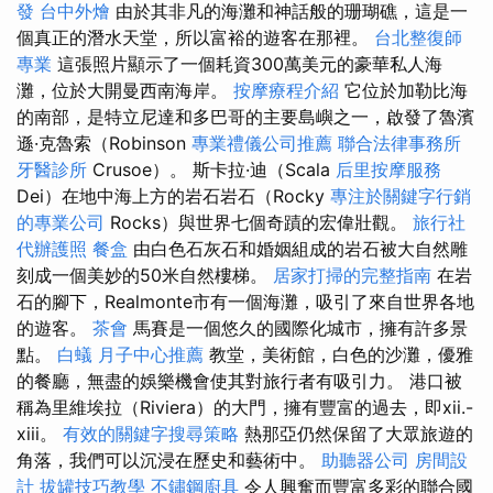
發
台中外燴
由於其非凡的海灘和神話般的珊瑚礁，這是一
個真正的潛水天堂，所以富裕的遊客在那裡。
台北整復師
專業
這張照片顯示了一個耗資300萬美元的豪華私人海
灘，位於大開曼西南海岸。
按摩療程介紹
它位於加勒比海
的南部，是特立尼達和多巴哥的主要島嶼之一，啟發了魯濱
遜·克魯索（Robinson
專業禮儀公司推薦
聯合法律事務所
牙醫診所
Crusoe）。 斯卡拉·迪（Scala
后里按摩服務
Dei）在地中海上方的岩石岩石（Rocky
專注於關鍵字行銷
的專業公司
Rocks）與世界七個奇蹟的宏偉壯觀。
旅行社
代辦護照
餐盒
由白色石灰石和婚姻組成的岩石被大自然雕
刻成一個美妙的50米自然樓梯。
居家打掃的完整指南
在岩
石的腳下，Realmonte市有一個海灘，吸引了來自世界各地
的遊客。
茶會
馬賽是一個悠久的國際化城市，擁有許多景
點。
白蟻
月子中心推薦
教堂，美術館，白色的沙灘，優雅
的餐廳，無盡的娛樂機會使其對旅行者有吸引力。 港口被
稱為里維埃拉（Riviera）的大門，擁有豐富的過去，即xii.-
xiii。
有效的關鍵字搜尋策略
熱那亞仍然保留了大眾旅遊的
角落，我們可以沉浸在歷史和藝術中。
助聽器公司
房間設
計
拔罐技巧教學
不鏽鋼廚具
令人興奮而豐富多彩的聯合國