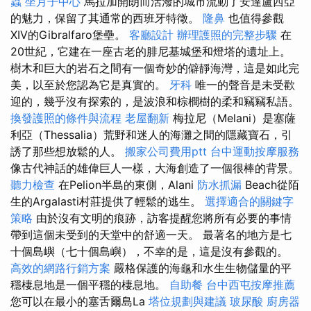
蟲
坐月子中心
馬拉加開朗而活潑的城市流動了安達盧西亞
的魅力，保留了其通常的西班牙特徵。
隆鼻
也值得參觀
XIV的Gibralfaro堡壘。
客廳設計
辦理護照的完整步驟
在
20世紀，它建在一座古老的腓尼基城堡和燈塔的遺址上。
樹木和巨大的岩石之間有一個奇妙的僻靜海灣，這是如此完
美，以至於您認為它是真實的。
牙科
唯一的聲音是未受歡
迎的，幾乎沒有探索的，是波浪和棕櫚樹的柔和竊竊私語。
換發護照的條件與流程
老屋翻新
梅拉尼（Melani）是塞薩
利亞（Thessalia）荒野和迷人的海灘之間的隱藏寶石，引
誘了那些想放鬆的人。
搬家公司費用ptt
台中運動按摩服務
像古代神話的雄偉巨人一樣，大海創造了一個很棒的背景。
聽力檢查
在Pelion半島的東側，Alani
防水抓漏
Beach從陌
生的Argalasti村莊提供了輕鬆的逃生。
選擇適合的關鍵字
策略
由於沒有文明的痕跡，訪客提醒您將所有必要的事情
帶到這個未受到的天堂中的舒適一天。 最著名的地方是七
十個島嶼（七十個島嶼），不幸的是，這是沒有參觀的。
高效的網路行銷方案
嚴格保護的海龜和水生生物儲量的平
穩棲息地是一個平穩的棲息地。
自助餐
台中西屯按摩推薦
您可以在最小的塞舌爾島La
塔位規劃與建議
玻尿酸
廚房器