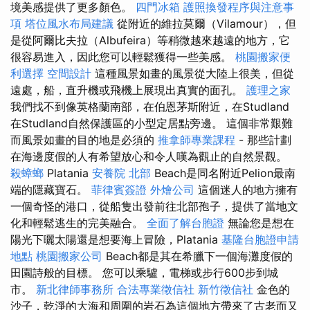
境美感提供了更多顏色。
四門冰箱
護照換發程序與注意事
項
塔位風水布局建議
從附近的維拉莫爾（Vilamour），但
是從阿爾比夫拉（Albufeira）等稍微越來越遠的地方，它
很容易進入，因此您可以輕鬆獲得一些美感。
桃園搬家便
利選擇
空間設計
這種風景如畫的風景從大陸上很美，但從
遠處，船，直升機或飛機上展現出真實的面孔。
護理之家
我們找不到像英格蘭南部，在伯恩茅斯附近，在Studland
在Studland自然保護區的小型定居點旁邊。 這個非常艱難
而風景如畫的目的地是必須的
推拿師專業課程
- 那些計劃
在海邊度假的人有希望放心和令人嘆為觀止的自然景觀。
殺蟑螂
Platania
安養院 北部
Beach是同名附近Pelion最南
端的隱藏寶石。
菲律賓簽證
外燴公司
這個迷人的地方擁有
一個奇怪的港口，從船隻出發前往北部孢子，提供了當地文
化和輕鬆逃生的完美融合。
全面了解台胞證
無論您是想在
陽光下曬太陽還是想要海上冒險，Platania
基隆台胞證申請
地點
桃園搬家公司
Beach都是其在希臘下一個海灘度假的
田園詩般的目標。 您可以乘驢，電梯或步行600步到城
市。
新北律師事務所
合法專業徵信社
新竹徵信社
金色的
沙子，乾淨的大海和周圍的岩石為這個地方帶來了古老而又