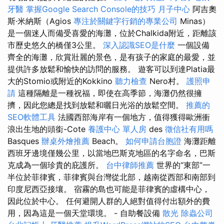
牙醫
掌握Google Search Console的技巧
月子中心
阿吉奧
斯·米納斯（Agios
專注於關鍵字行銷的專業公司
Minas）
是一個迷人而備受喜愛的海灘，位於Chalkida附近，距離該
市歷史悠久的橋僅3公里。
深入認識SEO是什麼
一個設備
齊全的海灘，欣賞壯麗的景色，是有孩子的家庭的最愛，並
提供許多放鬆和愉快的訪問的服務。 遊客可以到達Platia最
大的Stomio或附近的Kokkino
聽力檢查
Nero村。
護照申
請
這種隔離是一種祝福，即使在高季節，海灘仍然很擁
擠，因此您總是找到放鬆和曬日光浴的放鬆空間。
推薦的
SEO軟體工具
法國西部海岸有一個地方，值得獲得歐洲衝
浪出生地的頭銜-Cote
養護中心 單人房
des
徵信社有用嗎
Basques
辦桌外燴推薦
Beach。
如何申請台胞證
海灘距離
西班牙邊境僅幾公里，以當地巴斯克地區的名字命名，巴斯
克成為一個珍貴的庇護所。
台中律師推薦
世界的“東部”一
半位於菲律賓，菲律賓與台灣從北部，越南從西部和南部到
印度尼西亞接壤。 宿霧的島也可能是菲律賓的虛構中心，
因此位於中心。 任何避開人群的人絕對值得付出額外的費
用，因為這是一個天堂環境。 - 自助餐設備
散光
除蟲公司