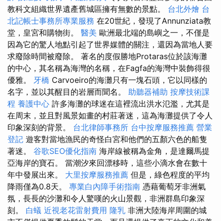
教科文組織世界遺產舊城區擁有無數的景點。
台北外燴
台
北記帳士事務所專業服務
在20世紀，發現了Annunziata教
堂，皇宮和購物街。
醫美
歐洲最北端的島嶼之一，不僅是
因為它的驚人地點引起了世界媒體的關注，還因為當地人要
求廢除時間被廢除。 著名的度假勝地Protaras位於該海灘
的中心，其名稱為海灣的名稱，在Fagfa的海灣中裝飾得很
優雅。
牙橋
Carvoeiro的海灘只有一塊石頭，它以同樣的
名字，並以其醒目的岩層而聞名。
助聽器補助
按摩技術課
程
養護中心
許多海灘的球迷在這裡流出洪水氾濫，尤其是
在周末，並且對風景如畫的村莊著迷，這為海灘提供了令人
印象深刻的背景。
台北律師事務所
台中按摩服務推薦
營業
登記
遊客對當地漁民的奇怪白宮和他們的五顏六色的船隻
著迷。
谷歌SEO優化指南
海岸線被稱為金角，是達爾馬提
亞海岸的寶石。 當潮汐來回漂移時，這些小滴水會在數十
年中發展出來。
大里按摩服務推薦
但是，綠色程度的平均
降雨僅為0.8天。
專業白內障手術指南
憑藉葡萄牙非洲氣
氛，長長的沙灘和令人驚嘆的火山景觀，非洲群島印象深
刻。
白蟻
近視老花雷射費用
隆乳
非洲大陸海岸周圍的城