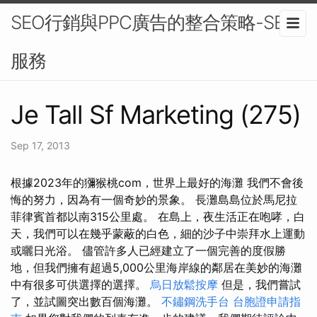
SEO行銷與PPC廣告的整合策略-SEO
服務
Je Tall Sf Marketing (275)
Sep 17, 2013
根據2023年的獼猴桃com，世界上最好的海灘 我們不會後
悔的努力，因為有一個奇妙的景象。 長灘島島位於馬尼拉
菲律賓首都以南315公里處。 在島上，夜生活正在咆哮，白
天，我們可以在幾乎蒙蔽的白色，細的沙子中崇拜水上運動
或曬日光浴。 儘管許多人已經建立了一個完善的度假勝
地，但我們擁有超過5,000公里海岸線的鄰居在美妙的海灘
中有很多可供選擇的選擇。
烏日放鬆按摩
但是，我們嘗試
了，並試圖突出數百個海灘。
不鏽鋼洗手台
台胞證申請指