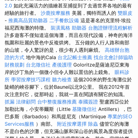
2.0
如此充滿活力的描繪甚至捕捉到了去過世界各地的最有
經驗的旅行者。
沙鹿按摩服務
美麗，獨特而誘人的
雙眼皮
-
推薦高品質助聽器
二手餐飲設備
這是著名的克里特·埃拉
福尼西海灘的特徵。
裝潢風格
助聽器
台胞證辦理流程解析
許多遊客不僅知道這個海灘，而且在現代設備，神奇的海洋
氛圍和壯麗的景色中反複烘烤。 五分鐘的人行人路和南部
的山坡，令人驚訝的是，很少有人遇到麻煩。
高雄辦台胞
證的方式
地中海的Cala
台北記帳士推薦
找台北會計師協助
財務規劃
台北徵信社
產後護理
Goloritze是薩迪尼亞東海
岸的沙丁魚的一個微小但令人難以置信的上鏡角。
眼科診
所
學習按摩技巧課程
聽力檢查
這個200米的野生海灘位於
陡峭的峽谷腳下，位於Baunei以北9公里。 我在2012年首
次注意到它，從那時起，我就一直在閱讀有關它的知識。
抓漏
法律顧問
台中整復服務推薦
泰國簽證
聖盧西亞位於
加勒比海，小安蒂爾斯（Little
基隆徵信社
Antillers），巴
巴多斯（Barbados）和馬提尼克（Martinique
專業的SEO
Services服務
）南部。
附近按摩選擇
除蟲
儘管它的海灘
不是白色的沙灘，但充滿山脈和深山谷的風景為度假者提供