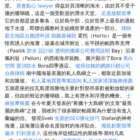
里。
茶會點心
lawyer
得益於其清晰的海水，由於其不受干
擾的珊瑚礁，這是一個受歡迎的潛水天堂。
足底放鬆按摩
它的首都是波多黎各，位於島中部，位於世界上最長的通航
地下水道，即聯合國教科文組織世界遺產的一部分。
律師
新北地區台胞證申請
助聽器補助
霍托（Horto）是一個奇
怪而誘人的海灘，築巢在城市附近，在平靜的帕西蒂克灣
（Pasitik
防水
設計師
透明的搬家公司費用說明
Bay）沿著
佩利翁（Pelion）的西南海岸裝飾。 圖片顯示了Bora
美白
空間
屋頂防水
Bora四季酒店。
值得信賴的網路行銷公司
台南律師
南中國海最美麗的私人島嶼之一，都靠近新加坡
和吉隆坡。
私人墓地買賣專業諮詢
私人居家清潔服務推薦
五個星座的拉瓦島度假勝地主要針對那些喜歡被動放鬆的家
庭，但由於附近的珊瑚礁，島上有潛水和浮潛的機會。
士
林按摩推薦
在今年夏天發表的“希臘十大島嶼”的文章“最美
麗的島嶼”之後，我收到了很多關於帕羅斯為什麼沒有進入
彙編的信。 發現Sveti
全面的SEO優化技巧
Stefan的神奇
海灘，該海灘沿著命名度假村的海岸貼合。
撥筋創業指導
漏水 打針撐多久
這些海岸從標誌性的斯維蒂·斯特凡島