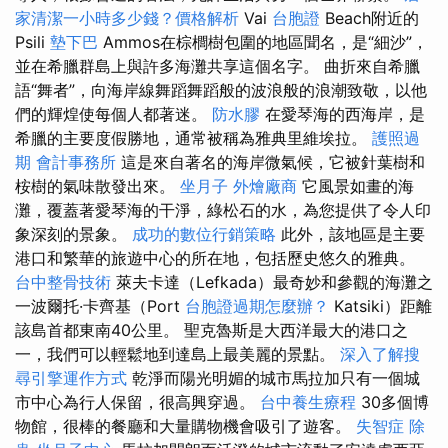
家清潔一小時多少錢？價格解析
Vai
台胞證
Beach附近的
Psili
墊下巴
Ammos在棕櫚樹包圍的地區聞名，是“細沙”，
並在希臘群島上與許多海灘共享這個名字。 曲折來自希臘
語“舞者”，向海岸線舞蹈舞蹈般的波浪般的浪潮致敬，以他
們的輝煌使每個人都著迷。
防水膠
在愛琴海的西海​​岸，是
希臘的主要度假勝地，通常被稱為雅典里維埃拉。
護照過
期
會計事務所
這是來自著名的海岸微氣候，它被針葉樹和
桉樹的氣味散發出來。
坐月子
外燴廠商
它風景如畫的海
灘，覆蓋著愛琴海的干淨，綠松石的水，為您提供了令人印
象深刻的景象。
成功的數位行銷策略
此外，該地區是主要
港口和繁華的旅遊中心的所在地，包括歷史悠久的雅典。
台中整骨技術
萊夫卡達（Lefkada）最奇妙和參觀的海灘之
一波爾托·卡齊基（Port
台胞證過期怎麼辦？
Katsiki）距離
該島首都東南40公里。 聖克魯斯是大西洋最大的港口之
一，我們可以輕鬆地到達島上最美麗的景點。
深入了解搜
尋引擎運作方式
乾淨而陽光明媚的城市馬拉加只有一個城
市中心為行人保留，很高興穿過。
台中養生療程
30多個博
物館，很棒的餐廳和大量購物機會吸引了遊客。
失智症
除